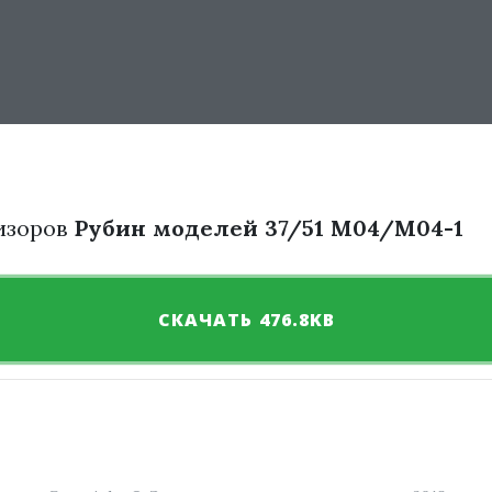
изоров
Рубин моделей 37/51 М04/М04-1
СКАЧАТЬ 476.8KB