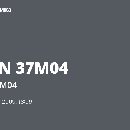
ника
N 37M04
7M04
.2009, 18:09