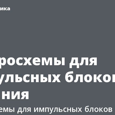
ника
росхемы для
ульсных блоко
ания
емы для импульсных блоков