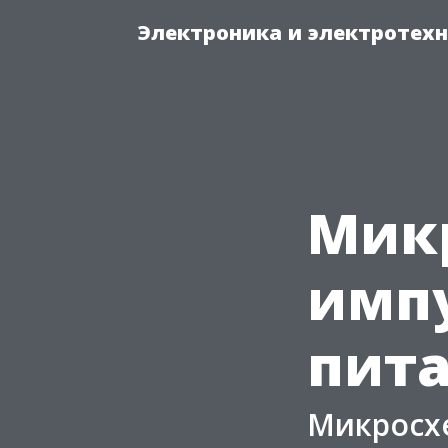
Электроника и электротех
Мик
имп
пит
Микросх