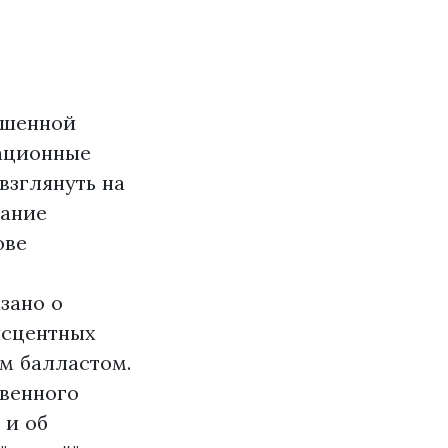
ышенной
вационные
взглянуть на
мание
ове
зано о
исцентных
м балластом.
твенного
 и об