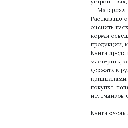
устройствах,
Материал в 
Рассказано о
оценить нас
нормы освещ
продукции, 
Книга предст
мастерить, х
держать в ру
принципами 
покупке, по
источников с
Книга очень 