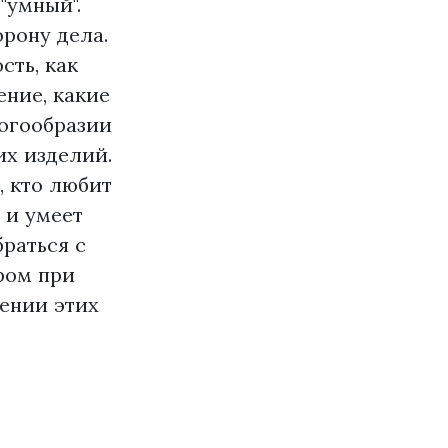
"умный".
рону дела.
сть, как
ние, какие
ногообразии
их изделий.
, кто любит
 и умеет
браться с
ром при
нении этих