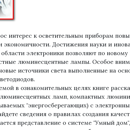
рос интерес к осветительным приборам пов
и экономичности. Достижения науки и ино
 области электроники позволяют по новому 
стные люминесцентные лампы. Особое вни
новые источники света выполненные на осн
ветодиодов.
мой в ознакомительных целях книге расска
люминесцентных ламп, компактных люмин
зываемых "энергосберегающих) с электронны
айдете сведения о правилах создания качес
ается представление о системе "Умный дом",