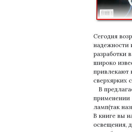
Сегодня воз
надежности 
разработки в
широко изве
привлекают 
сверхярких с
В предлагае
применении 
ламп(так на
В книге вы н
освещения, д