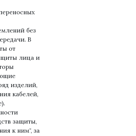
 переносных
емлений без
ередачи. В
ты от
ащиты лица и
аторы
ующие
ряд изделий,
ния кабелей,
).
жности
дств защиты,
ия к ним", за