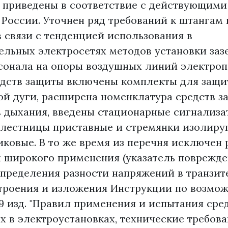
и приведены в соответствие с действующими
 России. Уточнен ряд требований к штангам
 связи с тенденцией использования в
ельных электросетях методов установки заз
сонала на опоры воздушных линий электроп
едств защиты включены комплекты для защи
ой дуги, расширена номенклатура средств з
ов дыхания, введены стационарные сигнализ
 лестницы приставные и стремянки изолир
ковые. В то же время из перечня исключен 
 широкого применения (указатель поврежде
пределения разности напряжений в транзите
троения и изложения Инструкции по возмо
9 изд. "Правил применения и испытания сре
 в электроустановках, технические требован