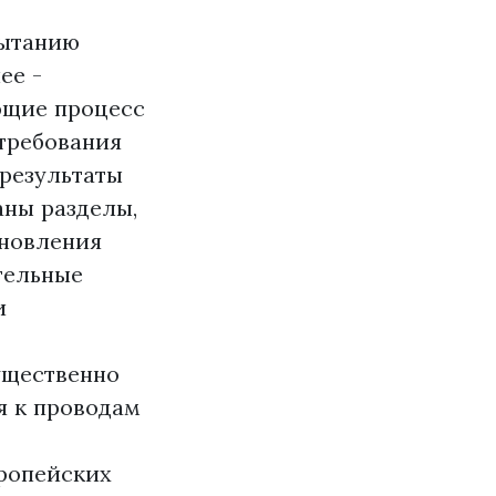
пытанию
ее -
ющие процесс
требования
 результаты
аны разделы,
бновления
тельные
и
ущественно
я к проводам
ропейских