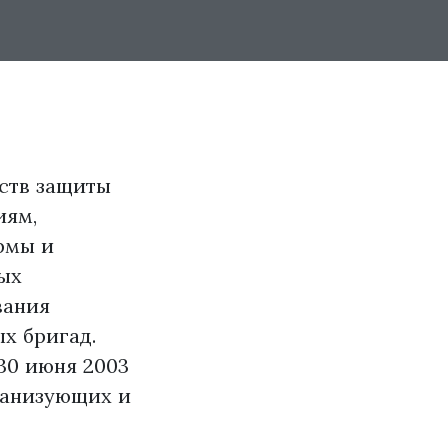
ств защиты
иям,
рмы и
ых
вания
х бригад.
30 июня 2003
рганизующих и